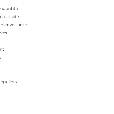
e identité
créativité
bienveillante
ives
ant
s
éguliers