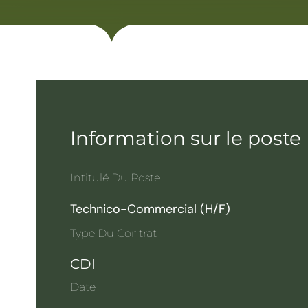
Information sur le poste
Intitulé Du Poste
Technico-Commercial (H/F)
Type Du Contrat
CDI
Date