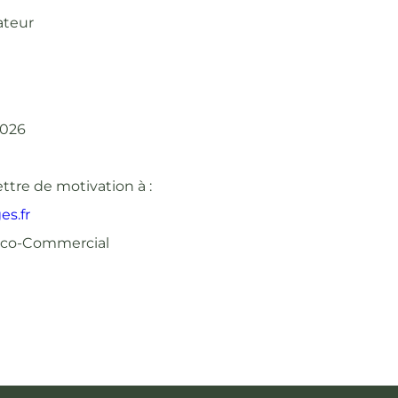
ateur
2026
ttre de motivation à :
es.fr
ico-Commercial